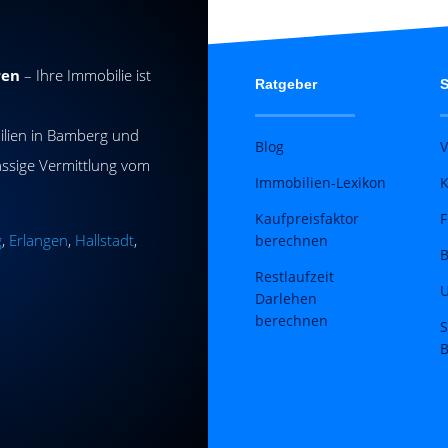
ren
– Ihre Immobilie ist
Ratgeber
S
ilien in Bamberg und
Blog
V
ässige Vermittlung vom
Immobilien-Lexikon
K
Kaufpreisfaktor
F
g
,
Erlangen
,
Hallstadt
,
berechnen
B
Restlaufzeit
U
Darlehen
berechnen
S