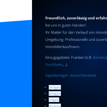
Freundlich, zuverlässig und erfah
bei uns in guten Händen!
Ihr Makler für den Verkauf von Immob
Umgebung. Professionelle und zuverl
Immobilienkaufmann.
Einzugsgebiete: Franken (z.B.
Bamber
Forchheim
,…)
Kapitalanlagen deutschlandweit
Folgen
Folgen
Folgen
Folgen