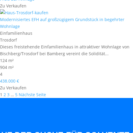
Zu Verkaufen
Modernisiertes EFH auf großzügigem Grundstück in begehrter
Wohnlage
Einfamilienhaus
Trosdorf
Dieses freistehende Einfamilienhaus in attraktiver Wohnlage von
Bischberg/Trosdorf bei Bamberg vereint die Solidität...
124 m²
904 m²
4
438.000 €
Zu Verkaufen
Seitennummerierung
1
2
3
…
5
Nächste Seite
der
Beiträge