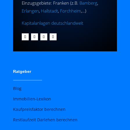
Einzugsgebiete: Franken (z.B.
Bamberg
,
Erlangen
,
Hallstadt
,
Forchheim
,…)
Kapitalanlagen deutschlandweit
Ratgeber
Blog
Immobilien-Lexikon
Kaufpreisfaktor berechnen
Restlaufzeit Darlehen berechnen