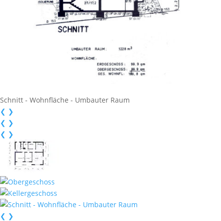
Schnitt - Wohnfläche - Umbauter Raum
❮
❯
❮
❯
❮
❯
❮
❯