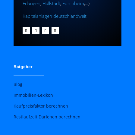
Erlangen
,
Hallstadt
,
Forchheim
,…)
Kapitalanlagen deutschlandweit
Ratgeber
Blog
Immobilien-Lexikon
Kaufpreisfaktor berechnen
Restlaufzeit Darlehen berechnen