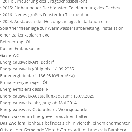
• 2014: Erneuerung des Erdgeschossbalkons
• 2015: Einbau neuer Dachfenster, Teildämmung des Daches
• 2016: Neues großes Fenster im Treppenhaus
• 2024: Austausch der Heizungsanlage, Installation einer
Solarthermieanlage zur Warmwasseraufbereitung, Installation
einer Balkon-Solaranlage
Befeuerung:
Öl
Küche:
Einbauküche
Gäste-WC
Energieausweis-Art:
Bedarf
Energieausweis gültig bis:
14.09.2035
Endenergiebedarf:
186,93 kWh/(m²*a)
Primärenergieträger:
Öl
Energieeffizienzklasse:
F
Energieausweis-Ausstellungsdatum:
15.09.2025
Energieausweis-Jahrgang:
ab Mai 2014
Energieausweis-Gebäudeart:
Wohngebäude
Warmwasser im Energieverbrauch enthalten
Das Zweifamilienhaus befindet sich in Viereth, einem charmanten
Ortsteil der Gemeinde Viereth-Trunstadt im Landkreis Bamberg.