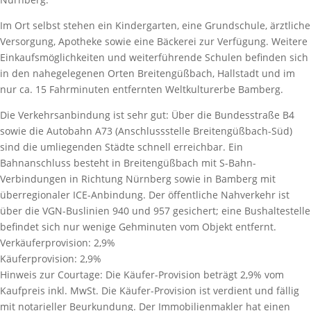
Im Ort selbst stehen ein Kindergarten, eine Grundschule, ärztliche
Versorgung, Apotheke sowie eine Bäckerei zur Verfügung. Weitere
Einkaufsmöglichkeiten und weiterführende Schulen befinden sich
in den nahegelegenen Orten Breitengüßbach, Hallstadt und im
nur ca. 15 Fahrminuten entfernten Weltkulturerbe Bamberg.
Die Verkehrsanbindung ist sehr gut: Über die Bundesstraße B4
sowie die Autobahn A73 (Anschlussstelle Breitengüßbach-Süd)
sind die umliegenden Städte schnell erreichbar. Ein
Bahnanschluss besteht in Breitengüßbach mit S-Bahn-
Verbindungen in Richtung Nürnberg sowie in Bamberg mit
überregionaler ICE-Anbindung. Der öffentliche Nahverkehr ist
über die VGN-Buslinien 940 und 957 gesichert; eine Bushaltestelle
befindet sich nur wenige Gehminuten vom Objekt entfernt.
Verkäuferprovision:
2,9%
Käuferprovision:
2,9%
Hinweis zur Courtage:
Die Käufer-Provision beträgt 2,9% vom
Kaufpreis inkl. MwSt. Die Käufer-Provision ist verdient und fällig
mit notarieller Beurkundung. Der Immobilienmakler hat einen