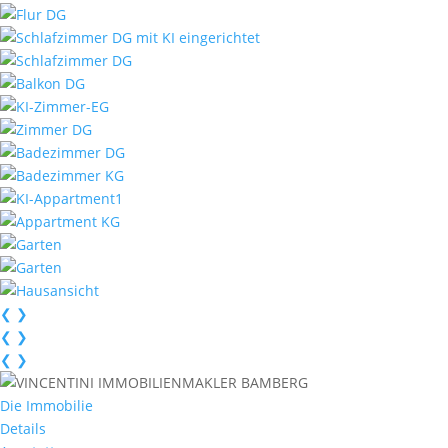
❮
❯
❮
❯
❮
❯
Die Immobilie
Details