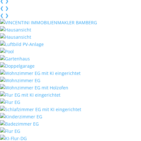
❮
❯
❮
❯
❮
❯