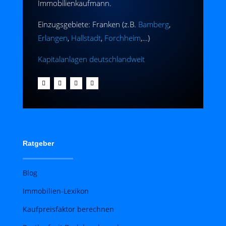
Immobilienkaufmann.
Einzugsgebiete: Franken (z.B.
Bamberg
,
Erlangen
,
Hallstadt
,
Forchheim
,…)
Kapitalanlagen deutschlandweit
Ratgeber
Blog
Immobilien-Lexikon
Kaufpreisfaktor berechnen