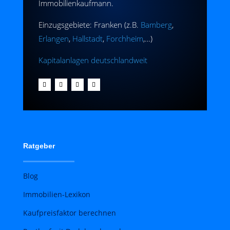
Immobilienkaufmann.
Einzugsgebiete: Franken (z.B.
Bamberg
,
Erlangen
,
Hallstadt
,
Forchheim
,…)
Kapitalanlagen deutschlandweit
Ratgeber
Blog
Immobilien-Lexikon
Kaufpreisfaktor berechnen