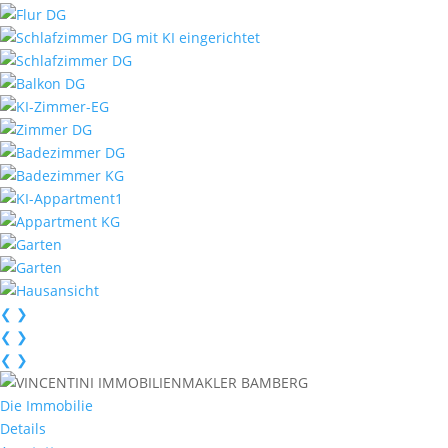
❮
❯
❮
❯
❮
❯
Die Immobilie
Details