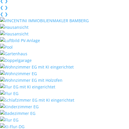
❮
❯
❮
❯
❮
❯