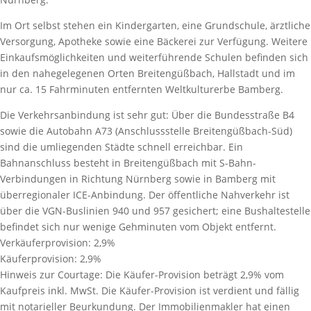
Im Ort selbst stehen ein Kindergarten, eine Grundschule, ärztliche
Versorgung, Apotheke sowie eine Bäckerei zur Verfügung. Weitere
Einkaufsmöglichkeiten und weiterführende Schulen befinden sich
in den nahegelegenen Orten Breitengüßbach, Hallstadt und im
nur ca. 15 Fahrminuten entfernten Weltkulturerbe Bamberg.
Die Verkehrsanbindung ist sehr gut: Über die Bundesstraße B4
sowie die Autobahn A73 (Anschlussstelle Breitengüßbach-Süd)
sind die umliegenden Städte schnell erreichbar. Ein
Bahnanschluss besteht in Breitengüßbach mit S-Bahn-
Verbindungen in Richtung Nürnberg sowie in Bamberg mit
überregionaler ICE-Anbindung. Der öffentliche Nahverkehr ist
über die VGN-Buslinien 940 und 957 gesichert; eine Bushaltestelle
befindet sich nur wenige Gehminuten vom Objekt entfernt.
Verkäuferprovision:
2,9%
Käuferprovision:
2,9%
Hinweis zur Courtage:
Die Käufer-Provision beträgt 2,9% vom
Kaufpreis inkl. MwSt. Die Käufer-Provision ist verdient und fällig
mit notarieller Beurkundung. Der Immobilienmakler hat einen