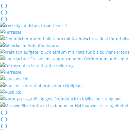
❮
❯
❮
❯
❮
❯
❮
❯
❮
❯
❮
❯