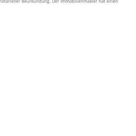
it notarieller Beurkundung. Der Immobilienmakler hat einen