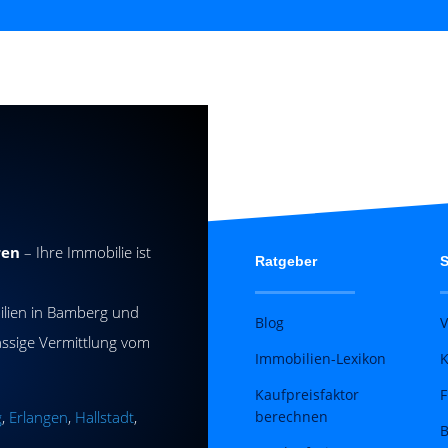
ren
– Ihre Immobilie ist
Ratgeber
S
ilien in Bamberg und
Blog
V
ässige Vermittlung vom
Immobilien-Lexikon
K
Kaufpreisfaktor
F
g
,
Erlangen
,
Hallstadt
,
berechnen
B