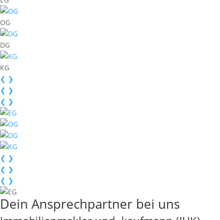
OG
DG
KG
❮
❯
❮
❯
❮
❯
❮
❯
❮
❯
❮
❯
Dein Ansprechpartner bei uns