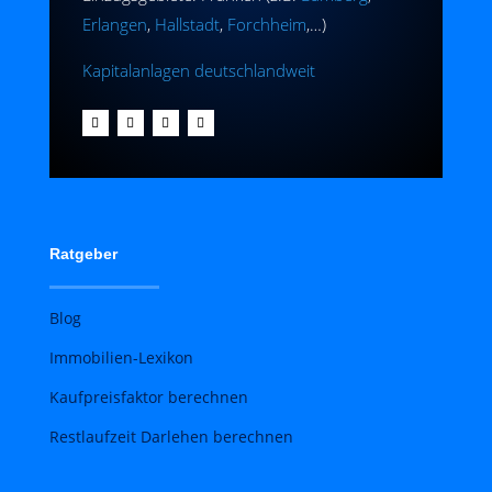
Erlangen
,
Hallstadt
,
Forchheim
,…)
Kapitalanlagen deutschlandweit
Ratgeber
Blog
Immobilien-Lexikon
Kaufpreisfaktor berechnen
Restlaufzeit Darlehen berechnen