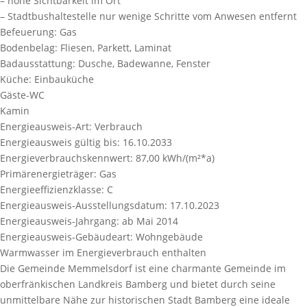
– hohe Sichtbarkeit im Ort
– Stadtbushaltestelle nur wenige Schritte vom Anwesen entfernt
Befeuerung:
Gas
Bodenbelag:
Fliesen, Parkett, Laminat
Badausstattung:
Dusche, Badewanne, Fenster
Küche:
Einbauküche
Gäste-WC
Kamin
Energieausweis-Art:
Verbrauch
Energieausweis gültig bis:
16.10.2033
Energieverbrauchskennwert:
87,00 kWh/(m²*a)
Primärenergieträger:
Gas
Energieeffizienzklasse:
C
Energieausweis-Ausstellungsdatum:
17.10.2023
Energieausweis-Jahrgang:
ab Mai 2014
Energieausweis-Gebäudeart:
Wohngebäude
Warmwasser im Energieverbrauch enthalten
Die Gemeinde Memmelsdorf ist eine charmante Gemeinde im
oberfränkischen Landkreis Bamberg und bietet durch seine
unmittelbare Nähe zur historischen Stadt Bamberg eine ideale