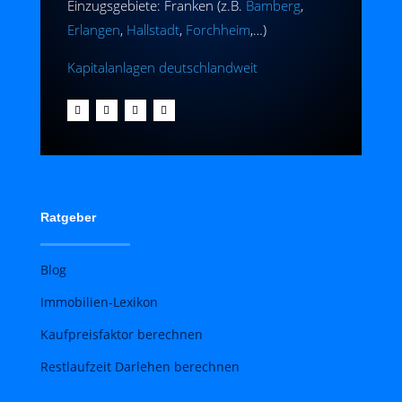
Einzugsgebiete: Franken (z.B.
Bamberg
,
Erlangen
,
Hallstadt
,
Forchheim
,…)
Kapitalanlagen deutschlandweit
Ratgeber
Blog
Immobilien-Lexikon
Kaufpreisfaktor berechnen
Restlaufzeit Darlehen berechnen