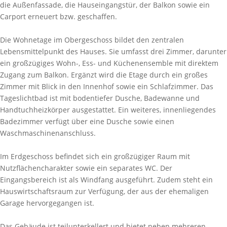
die Außenfassade, die Hauseingangstür, der Balkon sowie ein
Carport erneuert bzw. geschaffen.
Die Wohnetage im Obergeschoss bildet den zentralen
Lebensmittelpunkt des Hauses. Sie umfasst drei Zimmer, darunter
ein großzügiges Wohn-, Ess- und Küchenensemble mit direktem
Zugang zum Balkon. Ergänzt wird die Etage durch ein großes
Zimmer mit Blick in den Innenhof sowie ein Schlafzimmer. Das
Tageslichtbad ist mit bodentiefer Dusche, Badewanne und
Handtuchheizkörper ausgestattet. Ein weiteres, innenliegendes
Badezimmer verfügt über eine Dusche sowie einen
Waschmaschinenanschluss.
Im Erdgeschoss befindet sich ein großzügiger Raum mit
Nutzflächencharakter sowie ein separates WC. Der
Eingangsbereich ist als Windfang ausgeführt. Zudem steht ein
Hauswirtschaftsraum zur Verfügung, der aus der ehemaligen
Garage hervorgegangen ist.
Das Gebäude ist teilunterkellert und bietet neben mehreren