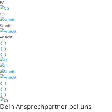
EG
OG
Schnitt
Ansicht
❮
❯
❮
❯
❮
❯
❮
❯
❮
❯
❮
❯
Dein Ansprechpartner bei uns