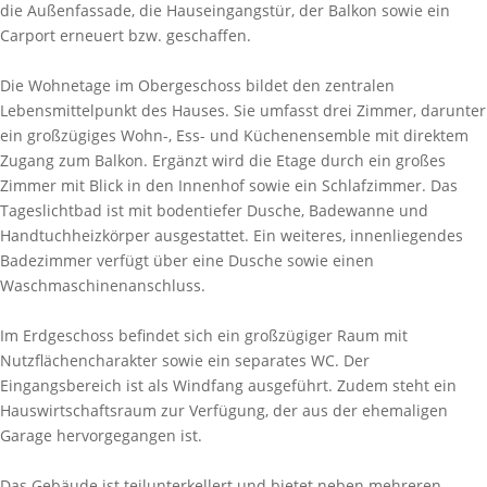
die Außenfassade, die Hauseingangstür, der Balkon sowie ein
Carport erneuert bzw. geschaffen.
Die Wohnetage im Obergeschoss bildet den zentralen
Lebensmittelpunkt des Hauses. Sie umfasst drei Zimmer, darunter
ein großzügiges Wohn-, Ess- und Küchenensemble mit direktem
Zugang zum Balkon. Ergänzt wird die Etage durch ein großes
Zimmer mit Blick in den Innenhof sowie ein Schlafzimmer. Das
Tageslichtbad ist mit bodentiefer Dusche, Badewanne und
Handtuchheizkörper ausgestattet. Ein weiteres, innenliegendes
Badezimmer verfügt über eine Dusche sowie einen
Waschmaschinenanschluss.
Im Erdgeschoss befindet sich ein großzügiger Raum mit
Nutzflächencharakter sowie ein separates WC. Der
Eingangsbereich ist als Windfang ausgeführt. Zudem steht ein
Hauswirtschaftsraum zur Verfügung, der aus der ehemaligen
Garage hervorgegangen ist.
Das Gebäude ist teilunterkellert und bietet neben mehreren