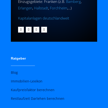
Einzugsgebiete: Franken (z.B.
Bamberg
,
Erlangen
,
Hallstadt
,
Forchheim
,…)
Kapitalanlagen deutschlandweit
Ratgeber
Blog
Immobilien-Lexikon
Kaufpreisfaktor berechnen
Restlaufzeit Darlehen berechnen