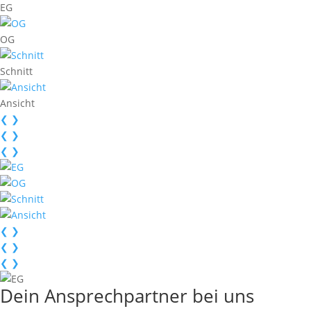
EG
OG
Schnitt
Ansicht
❮
❯
❮
❯
❮
❯
❮
❯
❮
❯
❮
❯
Dein Ansprechpartner bei uns