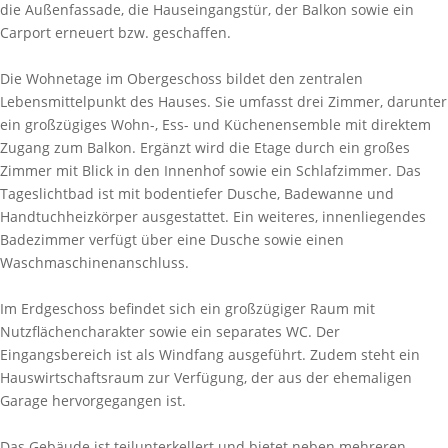
die Außenfassade, die Hauseingangstür, der Balkon sowie ein
Carport erneuert bzw. geschaffen.
Die Wohnetage im Obergeschoss bildet den zentralen
Lebensmittelpunkt des Hauses. Sie umfasst drei Zimmer, darunter
ein großzügiges Wohn-, Ess- und Küchenensemble mit direktem
Zugang zum Balkon. Ergänzt wird die Etage durch ein großes
Zimmer mit Blick in den Innenhof sowie ein Schlafzimmer. Das
Tageslichtbad ist mit bodentiefer Dusche, Badewanne und
Handtuchheizkörper ausgestattet. Ein weiteres, innenliegendes
Badezimmer verfügt über eine Dusche sowie einen
Waschmaschinenanschluss.
Im Erdgeschoss befindet sich ein großzügiger Raum mit
Nutzflächencharakter sowie ein separates WC. Der
Eingangsbereich ist als Windfang ausgeführt. Zudem steht ein
Hauswirtschaftsraum zur Verfügung, der aus der ehemaligen
Garage hervorgegangen ist.
Das Gebäude ist teilunterkellert und bietet neben mehreren