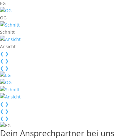
EG
OG
Schnitt
Ansicht
❮
❯
❮
❯
❮
❯
❮
❯
❮
❯
❮
❯
Dein Ansprechpartner bei uns