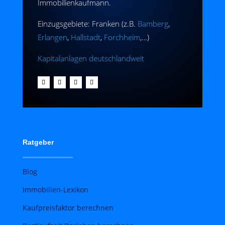
Immobilienkaufmann.
Einzugsgebiete: Franken (z.B.
Bamberg
,
Erlangen
,
Hallstadt
,
Forchheim
,…)
Kapitalanlagen deutschlandweit
Ratgeber
Blog
Immobilien-Lexikon
Kaufpreisfaktor berechnen