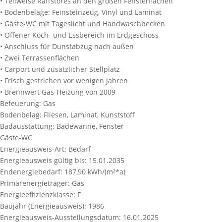
• Teilweise Raffstores an den großen Fensterflächen
• Bodenbeläge: Feinsteinzeug, Vinyl und Laminat
• Gäste-WC mit Tageslicht und Handwaschbecken
• Offener Koch- und Essbereich im Erdgeschoss
• Anschluss für Dunstabzug nach außen
• Zwei Terrassenflächen
• Carport und zusätzlicher Stellplatz
• Frisch gestrichen vor wenigen Jahren
• Brennwert Gas-Heizung von 2009
Befeuerung:
Gas
Bodenbelag:
Fliesen, Laminat, Kunststoff
Badausstattung:
Badewanne, Fenster
Gäste-WC
Energieausweis-Art:
Bedarf
Energieausweis gültig bis:
15.01.2035
Endenergiebedarf:
187,90 kWh/(m²*a)
Primärenergieträger:
Gas
Energieeffizienzklasse:
F
Baujahr (Energieausweis):
1986
Energieausweis-Ausstellungsdatum:
16.01.2025