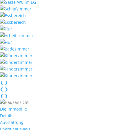
❮
❯
❮
❯
❮
❯
Die Immobilie
Details
Ausstattung
Energieausweis