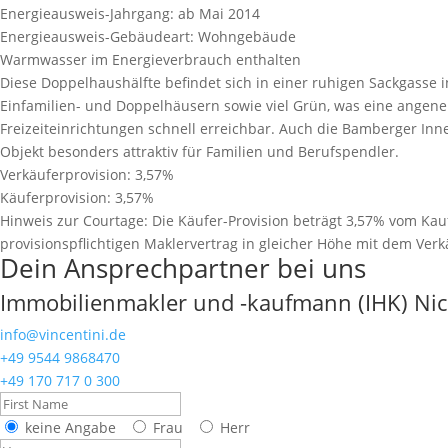
Energieausweis-Jahrgang:
ab Mai 2014
Energieausweis-Gebäudeart:
Wohngebäude
Warmwasser im Energieverbrauch enthalten
Diese Doppelhaushälfte befindet sich in einer ruhigen Sackgasse
Einfamilien- und Doppelhäusern sowie viel Grün, was eine angen
Freizeiteinrichtungen schnell erreichbar. Auch die Bamberger In
Objekt besonders attraktiv für Familien und Berufspendler.
Verkäuferprovision:
3,57%
Käuferprovision:
3,57%
Hinweis zur Courtage:
Die Käufer-Provision beträgt 3,57% vom Kauf
provisionspﬂichtigen Maklervertrag in gleicher Höhe mit dem Verk
Dein Ansprechpartner bei uns
Immobilienmakler und -kaufmann (IHK) Nic
info@vincentini.de
+49 9544 9868470
+49 170 717 0 300
keine Angabe
Frau
Herr