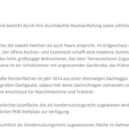
nd besticht durch ihre durchdachte Raumaufteilung sowie zahlreic
äche, die sowohl Familien als auch Paare anspricht. Im Erdgescho
 Der offene Küchen- und Essbereich schafft eine moderne, kommu
s helle, großzügige Wohnzimmer, das über Terrassentüren Zugang 
 Ebene ist ein Schlafzimmer mit angrenzender Garderobe, das früh
oße Fensterflächen im Jahr 2014 aus einer ehemaligen Dachloggia 
 großen Dachgaube, sodass hier keine Dachschrägen vorhanden sind
wie Anschlüsse für Waschmaschine und Trockner.
geleichte Grünfläche, die als Sondernutzungsrecht zugewiesen wir
licher PKW-Stellplatz zur Verfügung.
ichtlich als Sondernutzungsrecht zugewiesenen Fläche im Rahmen d