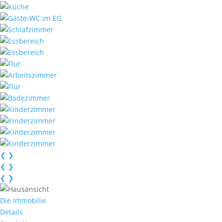
❮
❯
❮
❯
❮
❯
Die Immobilie
Details