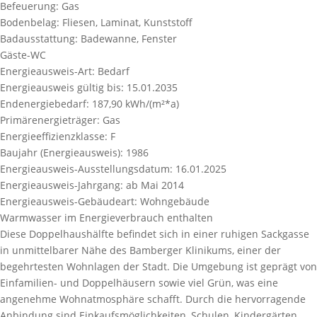
Befeuerung:
Gas
Bodenbelag:
Fliesen, Laminat, Kunststoff
Badausstattung:
Badewanne, Fenster
Gäste-WC
Energieausweis-Art:
Bedarf
Energieausweis gültig bis:
15.01.2035
Endenergiebedarf:
187,90 kWh/(m²*a)
Primärenergieträger:
Gas
Energieeffizienzklasse:
F
Baujahr (Energieausweis):
1986
Energieausweis-Ausstellungsdatum:
16.01.2025
Energieausweis-Jahrgang:
ab Mai 2014
Energieausweis-Gebäudeart:
Wohngebäude
Warmwasser im Energieverbrauch enthalten
Diese Doppelhaushälfte befindet sich in einer ruhigen Sackgasse
in unmittelbarer Nähe des Bamberger Klinikums, einer der
begehrtesten Wohnlagen der Stadt. Die Umgebung ist geprägt von
Einfamilien- und Doppelhäusern sowie viel Grün, was eine
angenehme Wohnatmosphäre schafft. Durch die hervorragende
Anbindung sind Einkaufsmöglichkeiten, Schulen, Kindergärten