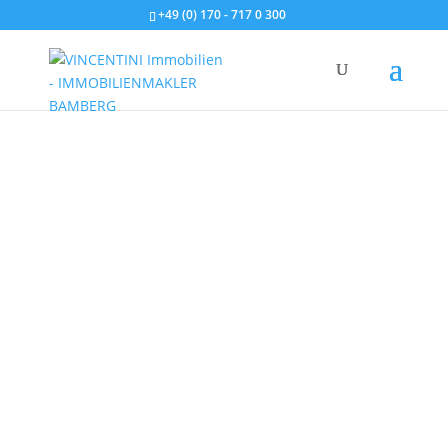
+49 (0) 170 - 717 0 300