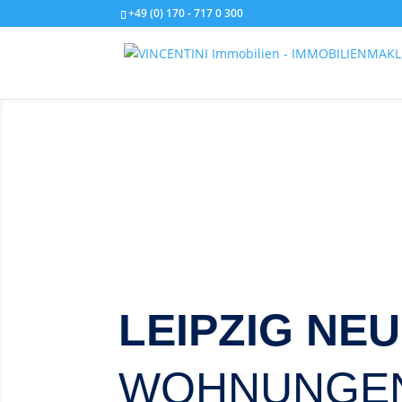
+49 (0) 170 - 717 0 300
LEIPZIG NE
WOHNUNGE