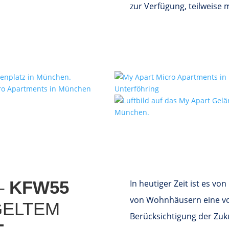
zur Verfügung, teilweise 
–
KFW55
In heutiger Zeit ist es v
von Wohnhäusern eine v
GELTEM
Berücksichtigung der Zuku