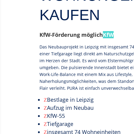
KAUFEN
KfW-Förderung möglich
KfW
Das Neubauprojekt in Leipzig mit insgesamt 
einer Tiefgarage liegt direkt am Naturschutzge
im Herzen der Stadt. Es wird vom Elstermühlg
umgeben. Die pulsierende Innenstadt bietet 
Work-Life-Balance mit einem Mix aus Lifestyle,
Naherholungsmöglichkeiten, was dem Standort 
Flair verleiht. PURA ist einfach unverwechselba
Bestlage in Leipzig
Z
Aufzug im Neubau
Z
KfW-55
Z
Tiefgarage
Z
insgesamt 74 Wohneinheiten
Z