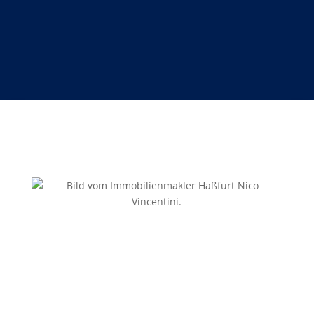
VINCENTINI Immobilien ist Ihre Anlaufstelle für alles
rund um den Immobilienverkauf in Haßfurt. Bei uns
stehen vertrauensvolle Beziehungen an erster Stelle.
Jeden Tag setzen wir uns für
Zuverlässigkeit
,