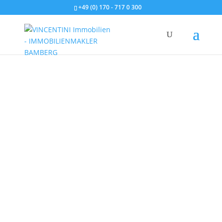
+49 (0) 170 - 717 0 300
Ihr
Immobilienmakler
Haßfurt
und Landkreis.
Willkommen auf der Webseite von
VINCENTINI Immobilien, Ihrem zuverlässigen