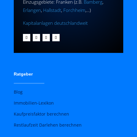
Einzugsgebiete: Franken (z.B.
Bamberg
,
Erlangen
,
Hallstadt
,
Forchheim
,…)
Kapitalanlagen deutschlandweit
Ratgeber
Blog
Immobilien-Lexikon
Kaufpreisfaktor berechnen
Restlaufzeit Darlehen berechnen