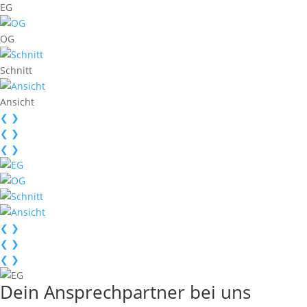
EG
OG
Schnitt
Ansicht
❮
❯
❮
❯
❮
❯
❮
❯
❮
❯
❮
❯
Dein Ansprechpartner bei uns