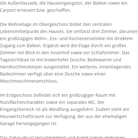
die Außenfassade, die Hauseingangstür, der Balkon sowie ein
Carport erneuert bzw. geschaffen.
Die Wohnetage im Obergeschoss bildet den zentralen
Lebensmittelpunkt des Hauses. Sie umfasst drei Zimmer, darunter
ein großzügiges Wohn-, Ess- und Küchenensemble mit direktem
Zugang zum Balkon. Ergänzt wird die Etage durch ein großes
Zimmer mit Blick in den Innenhof sowie ein Schlafzimmer. Das
Tageslichtbad ist mit bodentiefer Dusche, Badewanne und
Handtuchheizkörper ausgestattet. Ein weiteres, innenliegendes
Badezimmer verfügt über eine Dusche sowie einen
Waschmaschinenanschluss.
Im Erdgeschoss befindet sich ein großzügiger Raum mit
Nutzflächencharakter sowie ein separates WC. Der
Eingangsbereich ist als Windfang ausgeführt. Zudem steht ein
Hauswirtschaftsraum zur Verfügung, der aus der ehemaligen
Garage hervorgegangen ist.
Das Gebäude ist teilunterkellert und bietet neben mehreren