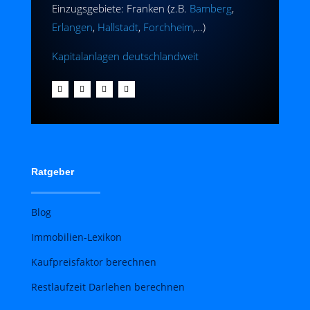
Einzugsgebiete: Franken (z.B.
Bamberg
,
Erlangen
,
Hallstadt
,
Forchheim
,…)
Kapitalanlagen deutschlandweit
Ratgeber
Blog
Immobilien-Lexikon
Kaufpreisfaktor berechnen
Restlaufzeit Darlehen berechnen