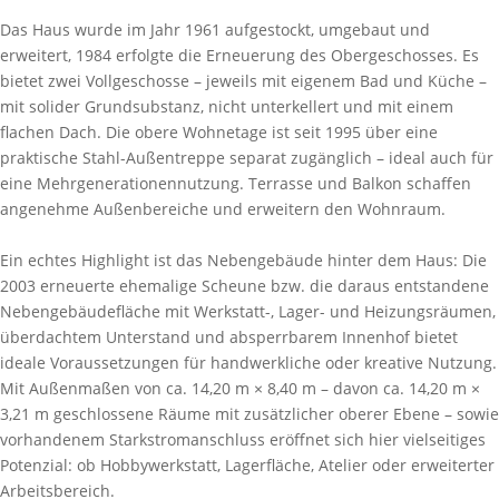
Das Haus wurde im Jahr 1961 aufgestockt, umgebaut und
erweitert, 1984 erfolgte die Erneuerung des Obergeschosses. Es
bietet zwei Vollgeschosse – jeweils mit eigenem Bad und Küche –
mit solider Grundsubstanz, nicht unterkellert und mit einem
flachen Dach. Die obere Wohnetage ist seit 1995 über eine
praktische Stahl-Außentreppe separat zugänglich – ideal auch für
eine Mehrgenerationennutzung. Terrasse und Balkon schaffen
angenehme Außenbereiche und erweitern den Wohnraum.
Ein echtes Highlight ist das Nebengebäude hinter dem Haus: Die
2003 erneuerte ehemalige Scheune bzw. die daraus entstandene
Nebengebäudefläche mit Werkstatt-, Lager- und Heizungsräumen,
überdachtem Unterstand und absperrbarem Innenhof bietet
ideale Voraussetzungen für handwerkliche oder kreative Nutzung.
Mit Außenmaßen von ca. 14,20 m × 8,40 m – davon ca. 14,20 m ×
3,21 m geschlossene Räume mit zusätzlicher oberer Ebene – sowie
vorhandenem Starkstromanschluss eröffnet sich hier vielseitiges
Potenzial: ob Hobbywerkstatt, Lagerfläche, Atelier oder erweiterter
Arbeitsbereich.