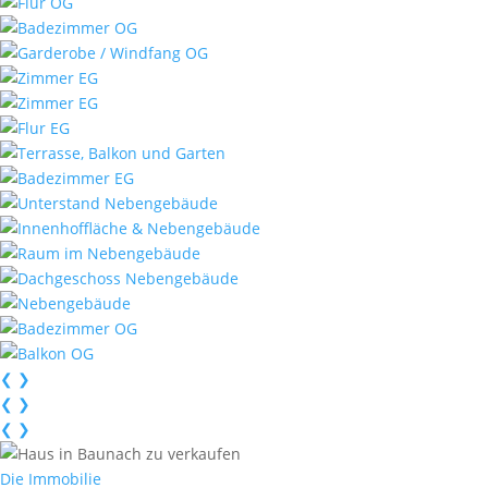
❮
❯
❮
❯
❮
❯
Die Immobilie