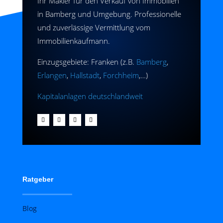
Ihr Makler für den Verkauf von Immobilien
in Bamberg und Umgebung. Professionelle
und zuverlässige Vermittlung vom
Immobilienkaufmann.
Einzugsgebiete: Franken (z.B.
Bamberg
,
Erlangen
,
Hallstadt
,
Forchheim
,…)
Kapitalanlagen deutschlandweit
Ratgeber
Blog