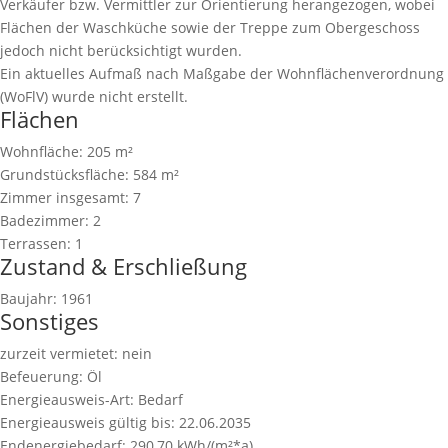
Verkäufer bzw. Vermittler zur Orientierung herangezogen, wobei
Flächen der Waschküche sowie der Treppe zum Obergeschoss
jedoch nicht berücksichtigt wurden.
Ein aktuelles Aufmaß nach Maßgabe der Wohnflächenverordnung
(WoFlV) wurde nicht erstellt.
Flächen
Wohnfläche:
205 m²
Grundstücksfläche:
584 m²
Zimmer insgesamt:
7
Badezimmer:
2
Terrassen:
1
Zustand & Erschließung
Baujahr:
1961
Sonstiges
zurzeit vermietet:
nein
Befeuerung:
Öl
Energieausweis-Art:
Bedarf
Energieausweis gültig bis:
22.06.2035
Endenergiebedarf:
290,70 kWh/(m²*a)